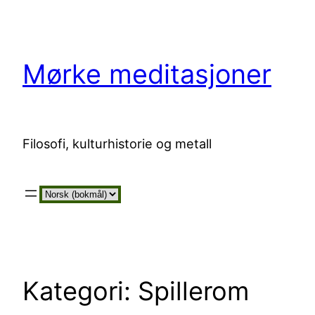
Hopp
til
innhold
Mørke meditasjoner
Filosofi, kulturhistorie og metall
Velg
et
språk
Kategori:
Spillerom