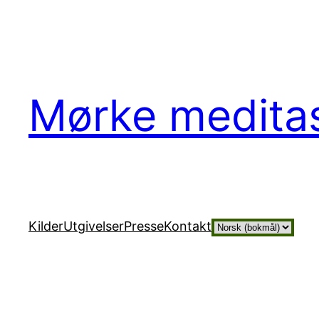
Hopp
til
innhold
Mørke medita
Velg
Kilder
Utgivelser
Presse
Kontakt
et
språk