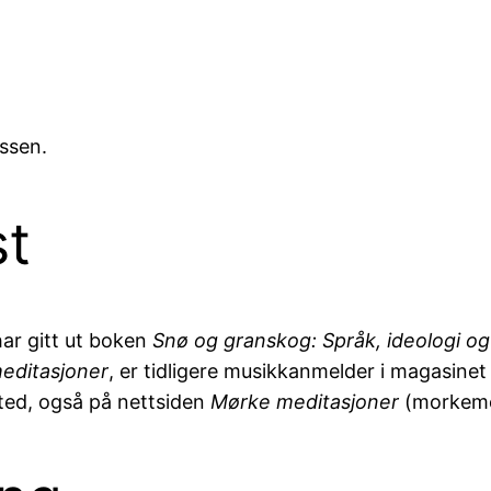
essen.
st
har gitt ut boken
Snø og granskog: Språk, ideologi og 
editasjoner
, er tidligere musikkanmelder i magasin
sted, også på nettsiden
Mørke meditasjoner
(morkemed