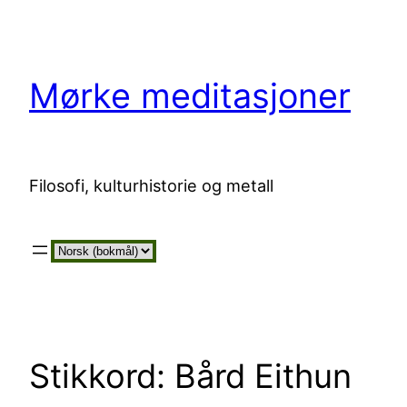
Hopp
til
innhold
Mørke meditasjoner
Filosofi, kulturhistorie og metall
Velg
et
språk
Stikkord:
Bård Eithun