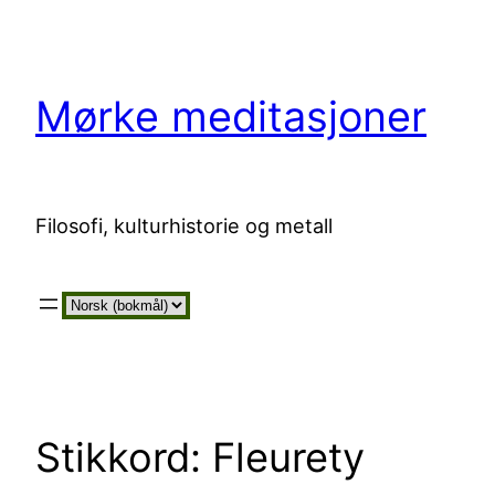
Hopp
til
innhold
Mørke meditasjoner
Filosofi, kulturhistorie og metall
Velg
et
språk
Stikkord:
Fleurety