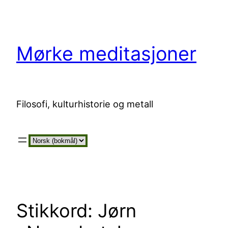
Hopp
til
innhold
Mørke meditasjoner
Filosofi, kulturhistorie og metall
Velg
et
språk
Stikkord:
Jørn