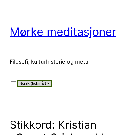
Hopp
til
innhold
Mørke meditasjoner
Filosofi, kulturhistorie og metall
Velg
et
språk
Stikkord:
Kristian