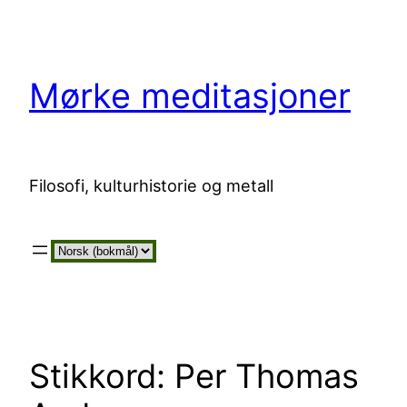
Hopp
til
innhold
Mørke meditasjoner
Filosofi, kulturhistorie og metall
Velg
et
språk
Stikkord:
Per Thomas