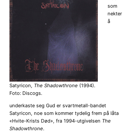
som
nekter
å
Satyricon,
The Shadowthrone
(1994).
Foto: Discogs.
underkaste seg Gud er svartmetall-bandet
Satyricon, noe som kommer tydelig frem på låta
«Hvite-Krists Død», fra 1994-utgivelsen
The
Shadowthrone
.