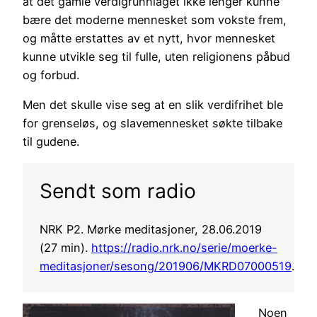
at det gamle verdigrunnlaget ikke lenger kunne
bære det moderne mennesket som vokste frem,
og måtte erstattes av et nytt, hvor mennesket
kunne utvikle seg til fulle, uten religionens påbud
og forbud.
Men det skulle vise seg at en slik verdifrihet ble
for grenseløs, og slavemennesket søkte tilbake
til gudene.
Sendt som radio
NRK P2. Mørke meditasjoner, 28.06.2019
(27 min).
https://radio.nrk.no/serie/moerke-
meditasjoner/sesong/201906/MKRD07000519
.
Noen