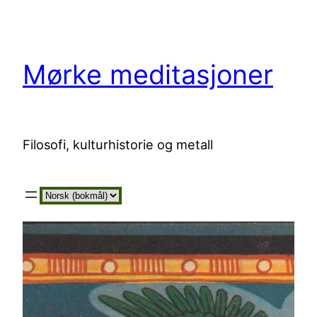
Hopp
til
innhold
Mørke meditasjoner
Filosofi, kulturhistorie og metall
Velg
et
språk