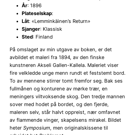
År
: 1896
Plateselskap
:
Låt
: «Lemminkäinen’s Return»
Sjanger
: Klassisk
Sted
: Finland
På omslaget av min utgave av boken, er det
avbildet et maleri fra 1894, av den finske
kunstneren Akseli Gallen-Kallela. Maleriet viser
fire velkledde unge menn rundt et feststemt bord.
To av mennene stirrer tomt fremfor seg. Bak ses
fullmånen og konturene av mørke trær, en
meningers viltvoksende skog. Den tredje mannen
sover med hodet på bordet, og den fjerde,
maleren selv, står halvt oppreist, nær omfavnet
av flammende vinger, skapelsens mirakel. Bildet
heter
Symposium
, men originalskissene til