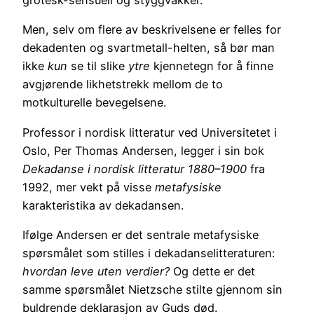
grotesk-sensuell og styggvakker.
Men, selv om flere av beskrivelsene er felles for
dekadenten og svartmetall-helten, så bør man
ikke
kun
se til slike
ytre
kjennetegn for å finne
avgjørende likhetstrekk mellom de to
motkulturelle bevegelsene.
Professor i nordisk litteratur ved Universitetet i
Oslo, Per Thomas Andersen, legger i sin bok
Dekadanse i nordisk litteratur 1880–1900
fra
1992, mer vekt på visse
metafysiske
karakteristika av dekadansen.
Ifølge Andersen er det sentrale metafysiske
spørsmålet som stilles i dekadanselitteraturen:
hvordan leve uten verdier?
Og dette er det
samme spørsmålet Nietzsche stilte gjennom sin
buldrende deklarasjon av Guds død.