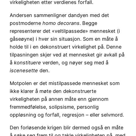
virkeligheten etter verdienes forfall.
Andersen sammenligner dandyen med det
postmoderne
homo decorans
. Begge
representerer det «veltilpassede» mennesket (i
gåseøyne) i hver sin situasjon. Som en måte å
holde til i en dekonstruert virkelighet på. Denne
tilpasningen skjer ved at mennesket gir avkall på
å
konstituere
verden, og nøyer seg med å
iscenesette
den.
Motpolen er det mistilpassede mennesket som
ikke klarer å møte den dekonstruerte
virkeligheten på annen måte enn gjennom
fremmedfølelse, solipsisme, personlig
oppløsning og forfall, regresjon – eller selvmord.
Den forløsende krigen blir dermed også en måte
å søke seg frem til og takle virkeligheten på, med