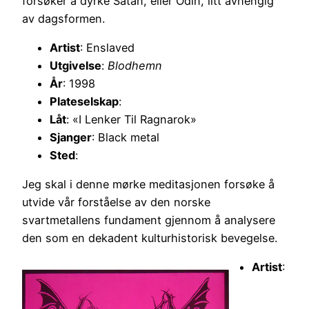
forsøker å dyrke Satan, eller Odin, litt avhengig
av dagsformen.
Artist
: Enslaved
Utgivelse
:
Blodhemn
År
: 1998
Plateselskap
:
Låt
: «I Lenker Til Ragnarok»
Sjanger
: Black metal
Sted
:
Jeg skal i denne mørke meditasjonen forsøke å
utvide vår forståelse av den norske
svartmetallens fundament gjennom å analysere
den som en dekadent kulturhistorisk bevegelse.
Artist
: