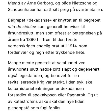
Mænd
av Arne Garborg, og både Nietzsche og
Schopenhauer har satt sitt preg på svartmetallen.
Begrepet «dekadanse» er knyttet an til begrepet
«
fin de siècle
» som generelt henviser til
århundreslutt, men som oftest er betegnelsen på
årene fra 1880 til frem til den første
verdenskrigen endelig brøt ut i 1914, som
tordenvær og regn etter trykkende hete.
Mange mente generelt at samfunnet ved
århundrets slutt hadde blitt slapt og degenerert,
også legestanden, og behovet for en
revitaliserende krig var sterkt. I den sykliske
kulturhistorietenkningen er dekadansen
forstadiet til apokalypsen eller Ragnarok. Og ut
av katastrofens aske skal den nye tiden
gjenoppstå som fugl føniks.