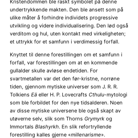
Kristendommen ble raskt symbolet på denne
undertrykkende makten. Den ble ansett som på
ulike måter å forhindre individets progressive
utvikling og videre individualisering. Den lød også
verditom og hul, uten kontakt med virkeligheten;
et uttrykk for et samfunn i verdimessig forfall.
Knyttet til denne forestillingen om et samfunn i
forfall, var forestillingen om at en kommende
gullalder skulle avløse endetiden. For
svartmetallen var det den før-kristne, norrøne
tiden, gjennom mytiske universer som J. R. R.
Tolkiens
Eä
eller H. P. Lovecrafts
Cthulu
-mytologi
som ble forbildet for den nye tidsalderen. Noen
av disse mytiske universene ble også skapt av
utøverne selv, slik som Thorns
Grymyrk
og
Immortals
Blashyrkh
. En slik refortryllende
forestilling kalles gjerne «
millenarisme
».