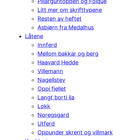
Pillarguritoppen og Folque
Litt mer om skrifttypene
Resten av heftet
Asbjørn fra Medalhus
Låtene
Innferd
Mellom bakkar og berg
Haavard Hedde
Villemann
Nagellstev
Oppi fjellet
Langt borti lia
Lokk
Noregsgard
Utferd
Oppunder skrent og villmark