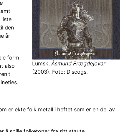
ge
 samt
liste
il den
ge år
ble form
Lumsk,
Åsmund Frægdejevar
ht also
(2003). Foto: Discogs.
ren’t
ineties.
 er ekte folk metall i heftet som er en del av
 å spille folketoner fra sitt staute