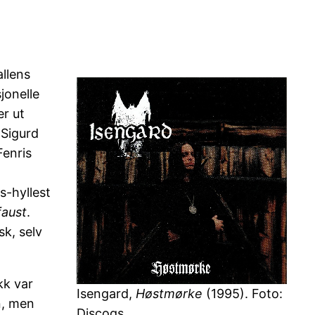
llens
jonelle
er ut
Sigurd
Fenris
-hyllest
faust
.
k, selv
kk var
Isengard,
Høstmørke
(1995). Foto:
n, men
Discogs.