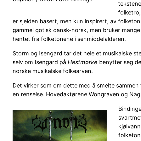
tekstene
folketro
er sjelden basert, men kun inspirert, av folketo
gammel gotisk dansk-norsk, men bruker mange sti
hentet fra folketonene i senmiddelalderen.
Storm og Isengard tar det hele et musikalske st
selv om Isengard på
Høstmørke
benytter seg del
norske musikalske folkearven.
Det virker som om dette med å smelte sammen fol
en renselse. Hovedaktørene Wongraven og Nagell la
Binding
svartmet
kjølvan
folketo