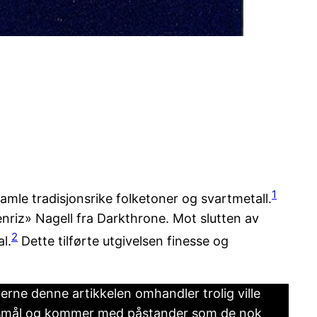
1
mle tradisjonsrike folketoner og svartmetall.
riz» Nagell fra Darkthrone. Mot slutten av
2
l.
Dette tilførte utgivelsen finesse og
erne denne artikkelen omhandler trolig ville
pørsmål og kommer med påstander som de nok