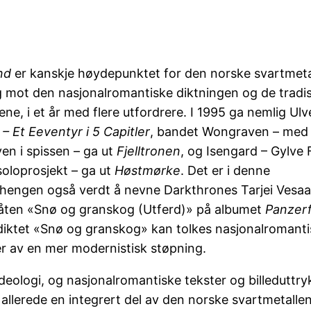
nd
er kanskje høydepunktet for den norske svartmeta
 mot den nasjonalromantiske diktningen og de tradis
ene, i et år med flere utfordrere. I 1995 ga nemlig Ulv
 – Et Eeventyr i 5 Capitler
, bandet Wongraven – med 
n i spissen – ga ut
Fjelltronen
, og Isengard – Gylve 
soloprosjekt – ga ut
Høstmørke
. Det er i denne
ngen også verdt å nevne Darkthrones Tarjei Vesaas
låten «Snø og granskog (Utferd)» på albumet
Panzer
iktet «Snø og granskog» kan tolkes nasjonalromantis
r av en mer modernistisk støpning.
deologi, og nasjonalromantiske tekster og billeduttry
 allerede en integrert del av den norske svartmetalle