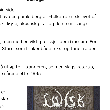
v
in side
rt av den gamle bergtatt-folketroen, skrevet på
 fløyte, akustisk gitar og flerstemt sang)
 men med en viktig forskjell dem i mellom. For
kun Storm som bruker både tekst og tone fra den
utløp for i sjangeren, som en slags katarsis,
e i årene etter 1995.
g
er i
rske
gri
i