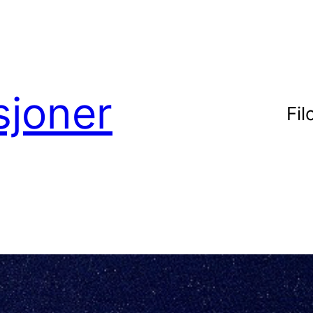
sjoner
Fil