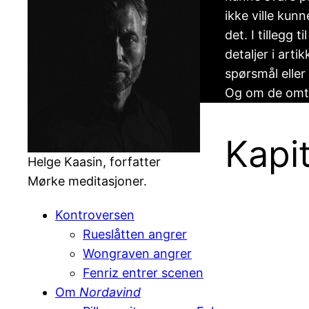
ikke ville kun
det. I tillegg 
detaljer i art
spørsmål eller
Og om de omtal
Kapit
Helge Kaasin, forfatter
Mørke meditasjoner.
Kontroversen
Rueslåtten angrer
Wongraven angrer
Fenriz entrer scenen
Om
Nordavind