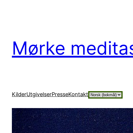
Hopp
til
innhold
Mørke medita
Velg
Kilder
Utgivelser
Presse
Kontakt
et
språk