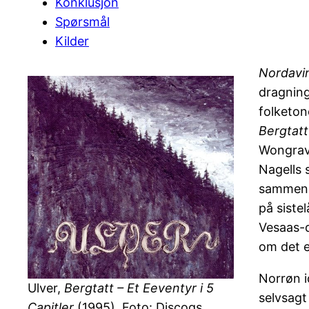
Konklusjon
Spørsmål
Kilder
Nordavi
dragning
folketon
Bergtatt
Wongrave
Nagells 
sammenhe
på siste
Vesaas-d
om det e
Norrøn i
Ulver,
Bergtatt – Et Eeventyr i 5
selvsagt
Capitler
(1995). Foto: Discogs.