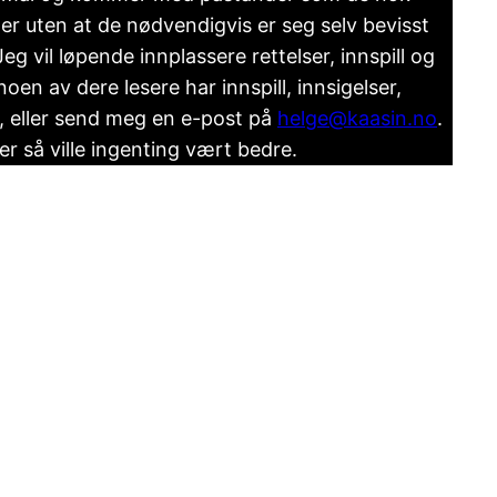
ner uten at de nødvendigvis er seg selv bevisst
 Jeg vil løpende innplassere rettelser, innspill og
en av dere lesere har innspill, innsigelser,
st, eller send meg en e-post på
helge@kaasin.no
.
r så ville ingenting vært bedre.