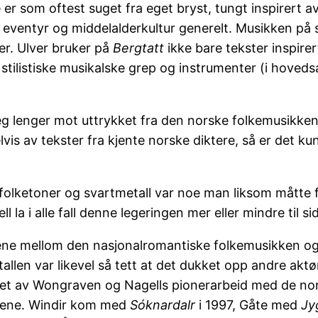
 er som oftest suget fra eget bryst, tungt inspirert a
, eventyr og middelalderkultur generelt. Musikken på s
ner. Ulver bruker på
Bergtatt
ikke bare tekster inspire
listiske musikalske grep og instrumenter (i hovedsak
eg lenger mot uttrykket fra den norske folkemusikken,
vis av tekster fra kjente norske diktere, så er det 
ketoner og svartmetall var noe man liksom måtte få 
 i alle fall denne legeringen mer eller mindre til sid
ene mellom den nasjonalromantiske folkemusikken o
allen var likevel så tett at det dukket opp andre aktør
net av Wongraven og Nagells pionerarbeid med de no
nene. Windir kom med
Sóknardalr
i 1997, Gåte med
Jy