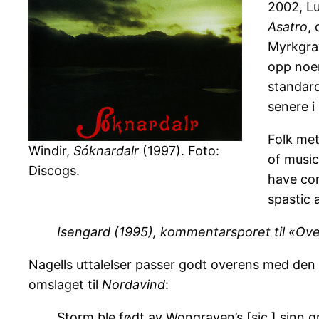
2002, 
Asatro
,
Myrkgr
opp noen
standard
senere i
Folk met
Windir,
Sóknardalr
(1997). Foto:
of music
Discogs.
have con
spastic 
Isengard (1995), kommentarsporet til «Ov
Nagells uttalelser passer godt overens med den 
omslaget til
Nordavind
:
Storm ble født av Wongraven’s [sic.] sinn gru