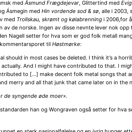
Lumsk med
Åsmund Frægdejevar
, Glittertind med
Evi
 og Ásmegin med
Hin vordende sod & sø
, alle i 2003,
av med
Trollskau, skrømt og kølabrenning
i 2006,for å 
 av de norske. Ingen av disse nevnte lever nok opp t
en Nagell setter for hva som er god folk metall man
 kommentarsporet til
Høstmørke
:
al should in most cases be deleted. I think it’s a horri
 actually. And I might have contributed to that. I mig
tributed to […] make decent folk metal songs that a
and merry and all that junk that came later on in the n
er de syngende øde moer».
standarden han og Wongraven også setter for hva som
nnet en sterk nasjonalfølelse og en ivrig hunger etter