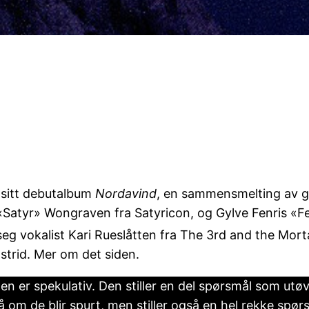
 sitt debutalbum
Nordavind
, en sammensmelting av ga
Satyr» Wongraven fra Satyricon, og Gylve Fenris «Fen
eg vokalist Kari Rueslåtten fra The 3rd and the Morta
 strid. Mer om det siden.
en er spekulativ. Den stiller en del spørsmål som utøv
å om de blir spurt, men stiller også en hel rekke s