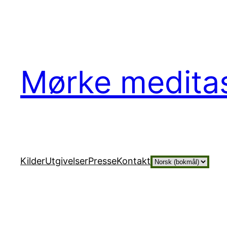
Hopp
til
innhold
Mørke medita
Velg
Kilder
Utgivelser
Presse
Kontakt
et
språk