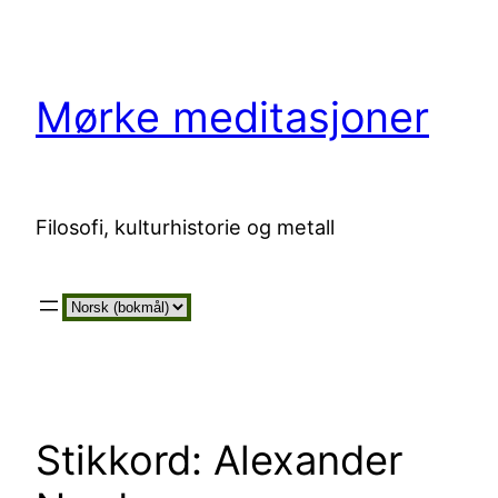
Hopp
til
innhold
Mørke meditasjoner
Filosofi, kulturhistorie og metall
Velg
et
språk
Stikkord:
Alexander