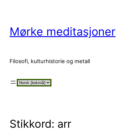
Hopp
til
innhold
Mørke meditasjoner
Filosofi, kulturhistorie og metall
Velg
et
språk
Stikkord:
arr