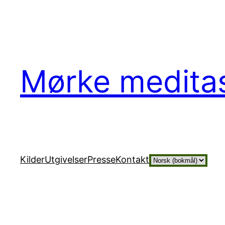
Hopp
til
innhold
Mørke medita
Velg
Kilder
Utgivelser
Presse
Kontakt
et
språk