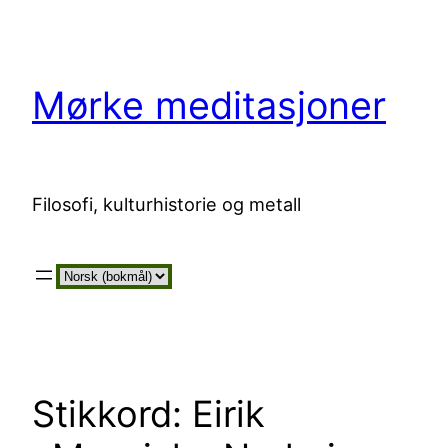
Hopp
til
innhold
Mørke meditasjoner
Filosofi, kulturhistorie og metall
Velg
et
språk
Stikkord:
Eirik