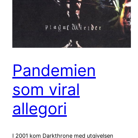
Pandemien
som viral
allegori
I 2001 kom Darkthrone med utgivelsen