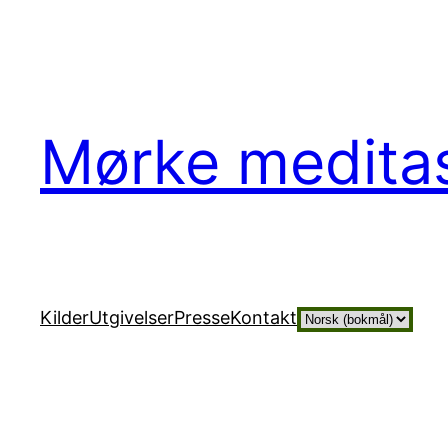
Hopp
til
innhold
Mørke medita
Velg
Kilder
Utgivelser
Presse
Kontakt
et
språk