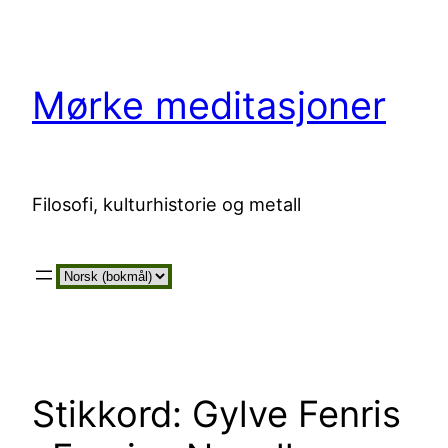
Hopp
til
innhold
Mørke meditasjoner
Filosofi, kulturhistorie og metall
Velg
et
språk
Stikkord:
Gylve Fenris