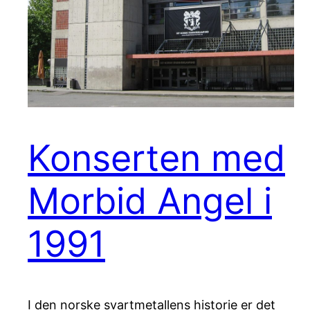
Konserten med
Morbid Angel i
1991
I den norske svartmetallens historie er det