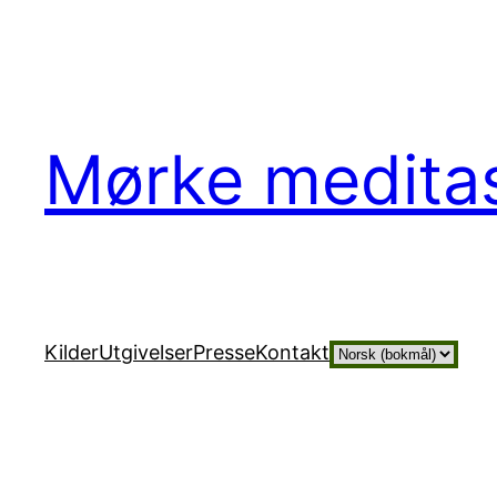
Hopp
til
innhold
Mørke medita
Velg
Kilder
Utgivelser
Presse
Kontakt
et
språk