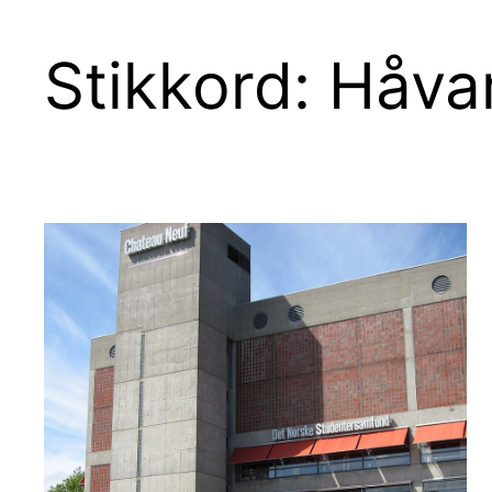
Stikkord:
Håva