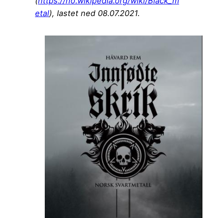
(
https://no.wikipedia.org/wiki/Black_m
etal
), lastet ned 08.07.2021.