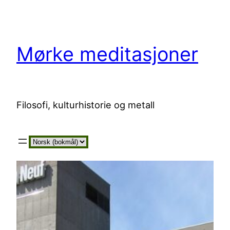
Hopp
til
innhold
Mørke meditasjoner
Filosofi, kulturhistorie og metall
Velg
et
språk