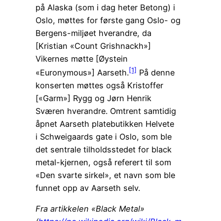
på Alaska (som i dag heter Betong) i
Oslo, møttes for første gang Oslo- og
Bergens-miljøet hverandre, da
[Kristian «Count Grishnackh»]
Vikernes møtte [Øystein
[1]
«Euronymous»] Aarseth.
På denne
konserten møttes også Kristoffer
[«Garm»] Rygg og Jørn Henrik
Sværen hverandre. Omtrent samtidig
åpnet Aarseth platebutikken Helvete
i Schweigaards gate i Oslo, som ble
det sentrale tilholdsstedet for black
metal-kjernen, også referert til som
«Den svarte sirkel», et navn som ble
funnet opp av Aarseth selv.
Fra artikkelen «Black Metal»