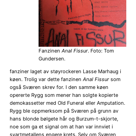
Fanzinen
Anal Fissur
. Foto: Tom
Gundersen.
fanziner laget av støyrockeren Lasse Marhaug i
køen. Trolig var dette fanzinen
Anal Fissur
som
også Sværen skrev for. I den samme køen
opererte Rygg som mener han solgte kopierte
demokassetter med Old Funeral eller Amputation.
Rygg ble oppmerksom på Sværen på grunn av
hans blonde bølgete hår og Burzum-t-skjorte,
noe som ga et signal om at han var innviet i
svartmetallens engere krets. Selv om Sværen