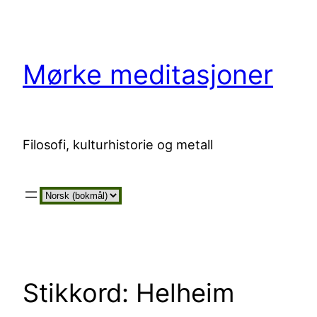
Hopp
til
innhold
Mørke meditasjoner
Filosofi, kulturhistorie og metall
Velg
et
språk
Stikkord:
Helheim