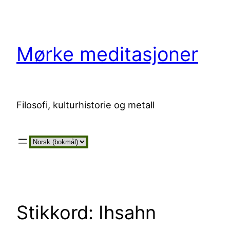
Hopp
til
innhold
Mørke meditasjoner
Filosofi, kulturhistorie og metall
Velg
et
språk
Stikkord:
Ihsahn