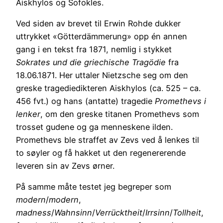
Aiskhylos og Sofokles.
Ved siden av brevet til Erwin Rohde dukker
uttrykket «Götterdämmerung» opp én annen
gang i en tekst fra 1871, nemlig i stykket
Sokrates und die griechische Tragödie
fra
18.06.1871. Her uttaler Nietzsche seg om den
greske tragediedikteren Aiskhylos (ca. 525 – ca.
456 fvt.) og hans (antatte) tragedie
Promethevs i
lenker
, om den greske titanen Promethevs som
trosset gudene og ga menneskene ilden.
Promethevs ble straffet av Zevs ved å lenkes til
to søyler og få hakket ut den regenererende
leveren sin av Zevs ørner.
På samme måte testet jeg begreper som
modern
/
modern
,
madness
/
Wahnsinn
/
Verrücktheit
/
Irrsinn
/
Tollheit
,