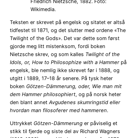
Friedrich Nietzsche, 1882. Foto:
Wikimedia.
Teksten er skrevet på engelsk og sitatet er altså
tidfestet til 1871, og det slutter med ordene «The
Twilight of the Gods». Det var dette som først
gjorde meg litt mistenksom, fordi boken
Nietzsche skrev, og som kalles
Twilight of the
Idols, or, How to Philosophize with a Hammer
på
engelsk, ble nemlig ikke skrevet før i 1888, og
utgitt i 1889, 17–18 år senere. På tysk heter
boken
Götzen-Dämmerung, oder, Wie man mit
dem Hammer philosophiert
, og på norsk heter
den blant annet
Avgudenes skumringstid eller
hvordan man filosoferer med hammeren
.
Uttrykket
Götzen-Dämmerung
er påviselig et
stikk til fjerde og siste del av Richard Wagners