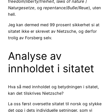
freedom
/
liberty
/
freiheit
,
laws of nature
/
Naturgesetze
, og
repentance
/
Buße
/
Reue
), uten
hell.
Jeg kan dermed med 99 prosent sikkerhet si at
sitatet ikke er skrevet av Nietzsche, og derfor
trolig av Forsberg selv.
Analyse av
innholdet i sitatet
Hva så med innholdet og betydningen i sitatet,
kan det tilskrives Nietzsche?
La oss først oversette sitatet til norsk og stykke
det opp i dets individuelle setninger, som vi