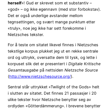
herself
»! Gud er skrevet som et substantiv –
«god» – og ikke egennavn (med stor forbokstav).
Det er også underlige avstander mellom
tegnsettingen, og svært mange punktum etter
«truly», noe jeg ikke har sett forekomme i
Nietzsches tekster.
For å teste om sitatet likevel finnes i Nietzsches
tekstlige korpus plukket jeg ut en rekke sentrale
ord og uttrykk, oversatte dem til tysk, og lette i
korpuset slik det er presentert i
Digitale Kritische
Gesamtausgabe
på nettsiden
Nietzsche Source
(
http://www.nietzschesource.org/
).
Sentral står uttrykket «Twilight of the Gods» helt
i slutten av sitatet. Det finnes 21 passasjer i 20
ulike tekster hvor Nietzsche benytter seg av
ordlyden «Götterdämmerung». I brevene benytter