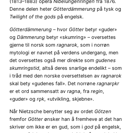
(1813–1883) opera
Nibelungenringen
fra 1876.
Denne delen heter
Götterdämmerung
på tysk og
Twilight of the gods
på engelsk.
Götterdämmerung
– hvor
Götter
betyr «guder»
og
Dämmerung
betyr «skumring» – oversettes
gjerne til norsk som
ragnarok
, som i norrøn
mytologi er navnet på verdens undergang, men
det oversettes også mer direkte som
gudenes
skumringstid
, altså deres snarlige endelikt – som
i tråd med den norske oversettelsen av
ragnarok
skal bety «gudenes fall». Det norrøne
ragnarǫkr
er et ord sammensatt av
ragna
, fra
regin
,
«guder» og
rǫk
, «utvikling, skjebne».
Når Nietzsche benytter seg av ordet
Götzen
fremfor
Götter
ønsker han å fremheve at det han
skriver om ikke er en gud, som i
god
på engelsk,