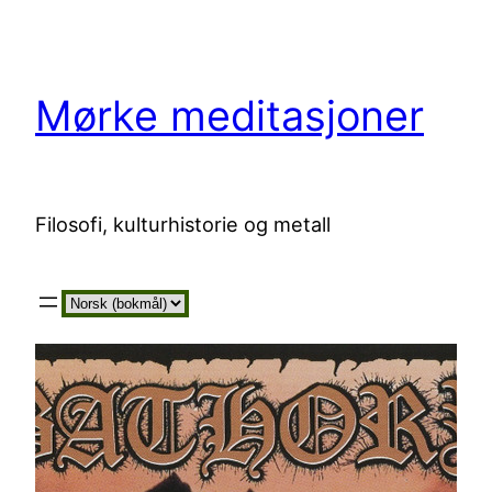
Hopp
til
innhold
Mørke meditasjoner
Filosofi, kulturhistorie og metall
Velg
et
språk