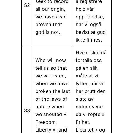
seek to record
å registrere
S2
all our origin,
hele vår
we have also
opprinnelse,
proven that
har vi også
god is not.
bevist at gud
ikke finnes.
Hvem skal nå
Who will now
fortelle oss
tell us so that
på en slik
we will listen,
måte at vi
when we have
lytter, når vi
broken the last
har brutt den
of the laws of
siste av
nature when
naturlovene
S3
we shouted »
da vi ropte »
Freedom.
Frihet.
Liberty » and
Libertet » og