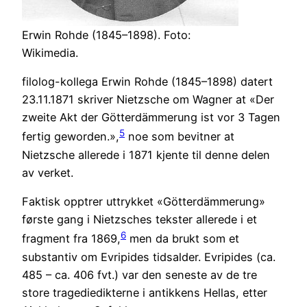
Erwin Rohde (1845–1898). Foto:
Wikimedia.
filolog-kollega Erwin Rohde (1845–1898) datert
23.11.1871 skriver Nietzsche om Wagner at «Der
zweite Akt der Götterdämmerung ist vor 3 Tagen
5
fertig geworden.»,
noe som bevitner at
Nietzsche allerede i 1871 kjente til denne delen
av verket.
Faktisk opptrer uttrykket «Götterdämmerung»
første gang i Nietzsches tekster allerede i et
6
fragment fra 1869,
men da brukt som et
substantiv om Evripides tidsalder. Evripides (ca.
485 – ca. 406 fvt.) var den seneste av de tre
store tragediedikterne i antikkens Hellas, etter