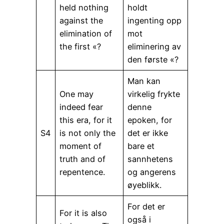
held nothing
holdt
against the
ingenting opp
elimination of
mot
the first «?
eliminering av
den første «?
Man kan
One may
virkelig frykte
indeed fear
denne
this era, for it
epoken, for
S4
is not only the
det er ikke
moment of
bare et
truth and of
sannhetens
repentence.
og angerens
øyeblikk.
For det er
For it is also
også i