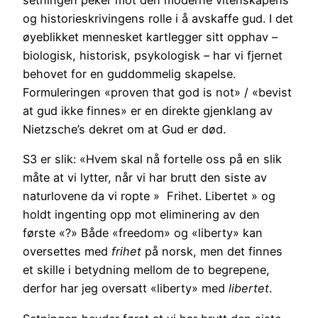
setningen peker mot den moderne vitenskapens
og historieskrivingens rolle i å avskaffe gud. I det
øyeblikket mennesket kartlegger sitt opphav –
biologisk, historisk, psykologisk – har vi fjernet
behovet for en guddommelig skapelse.
Formuleringen «proven that god is not» / «bevist
at gud ikke finnes» er en direkte gjenklang av
Nietzsche’s dekret om at Gud er død.
S3 er slik: «Hvem skal nå fortelle oss på en slik
måte at vi lytter, når vi har brutt den siste av
naturlovene da vi ropte » Frihet. Libertet » og
holdt ingenting opp mot eliminering av den
første «?» Både «freedom» og «liberty» kan
oversettes med
frihet
på norsk, men det finnes
et skille i betydning mellom de to begrepene,
derfor har jeg oversatt «liberty» med
libertet
.