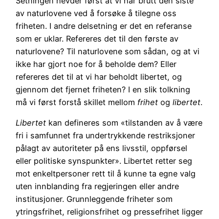
Setningen hevder først at vi har brutt den siste
av naturlovene ved å forsøke å tilegne oss
friheten. I andre delsetning er det en referanse
som er uklar. Refereres det til den første av
naturlovene? Til naturlovene som sådan, og at vi
ikke har gjort noe for å beholde dem? Eller
refereres det til at vi har beholdt libertet, og
gjennom det fjernet friheten? I en slik tolkning
må vi først forstå skillet mellom
frihet
og
libertet
.
Libertet
kan defineres som «tilstanden av å være
fri i samfunnet fra undertrykkende restriksjoner
pålagt av autoriteter på ens livsstil, oppførsel
eller politiske synspunkter». Libertet retter seg
mot enkeltpersoner rett til å kunne ta egne valg
uten innblanding fra regjeringen eller andre
institusjoner. Grunnleggende friheter som
ytringsfrihet, religionsfrihet og pressefrihet ligger