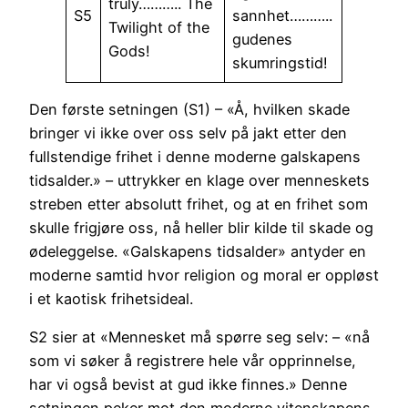
truly……….. The
S5
sannhet………..
Twilight of the
gudenes
Gods!
skumringstid!
Den første setningen (S1) – «Å, hvilken skade
bringer vi ikke over oss selv på jakt etter den
fullstendige frihet i denne moderne galskapens
tidsalder.» – uttrykker en klage over menneskets
streben etter absolutt frihet, og at en frihet som
skulle frigjøre oss, nå heller blir kilde til skade og
ødeleggelse. «Galskapens tidsalder» antyder en
moderne samtid hvor religion og moral er oppløst
i et kaotisk frihetsideal.
S2 sier at «Mennesket må spørre seg selv: – «nå
som vi søker å registrere hele vår opprinnelse,
har vi også bevist at gud ikke finnes.» Denne