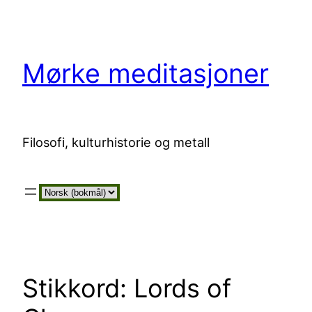
Hopp
til
innhold
Mørke meditasjoner
Filosofi, kulturhistorie og metall
Velg
et
språk
Stikkord:
Lords of