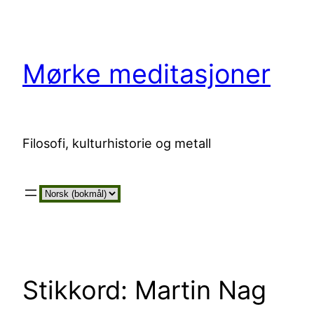
Hopp
til
innhold
Mørke meditasjoner
Filosofi, kulturhistorie og metall
Velg
et
språk
Stikkord:
Martin Nag