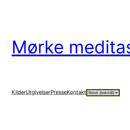
Hopp
til
innhold
Mørke medita
Velg
Kilder
Utgivelser
Presse
Kontakt
et
språk