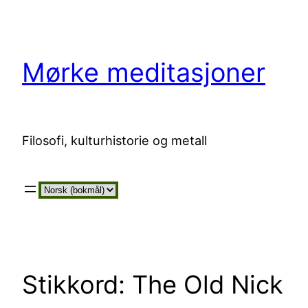
Hopp
til
innhold
Mørke meditasjoner
Filosofi, kulturhistorie og metall
Velg
et
språk
Stikkord:
The Old Nick