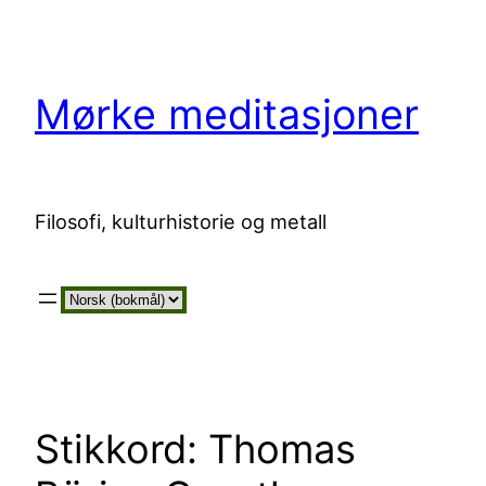
Hopp
til
innhold
Mørke meditasjoner
Filosofi, kulturhistorie og metall
Velg
et
språk
Stikkord:
Thomas