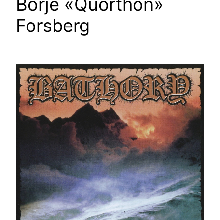
Börje «Quorthon»
Forsberg