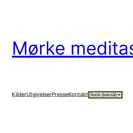
Hopp
til
innhold
Mørke medita
Velg
Kilder
Utgivelser
Presse
Kontakt
et
språk