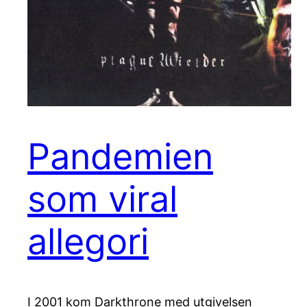
Pandemien
som viral
allegori
I 2001 kom Darkthrone med utgivelsen