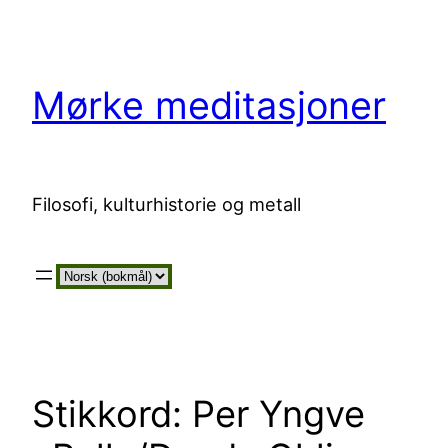
Hopp
til
innhold
Mørke meditasjoner
Filosofi, kulturhistorie og metall
Velg
et
språk
Stikkord:
Per Yngve