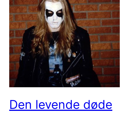
Den levende døde
Mayhems debut-EP Deathcrush, utgitt i august