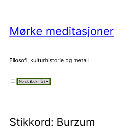
Hopp
til
innhold
Mørke meditasjoner
Filosofi, kulturhistorie og metall
Velg
et
språk
Stikkord:
Burzum