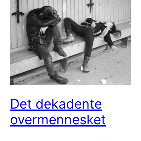
Det dekadente
overmennesket