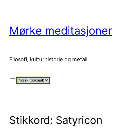
Hopp
til
innhold
Mørke meditasjoner
Filosofi, kulturhistorie og metall
Velg
et
språk
Stikkord:
Satyricon