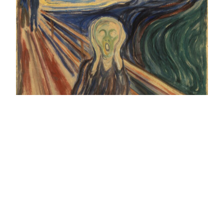
Bjarne Melgaard
og svartmetallen
Jeg gik bortover veien med to venner – så gik