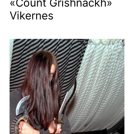
«Count Grishnackh»
Vikernes