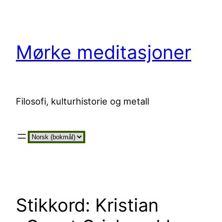
Hopp
til
innhold
Mørke meditasjoner
Filosofi, kulturhistorie og metall
Velg
et
språk
Stikkord:
Kristian