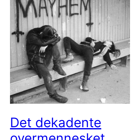
Det dekadente
overmennesket